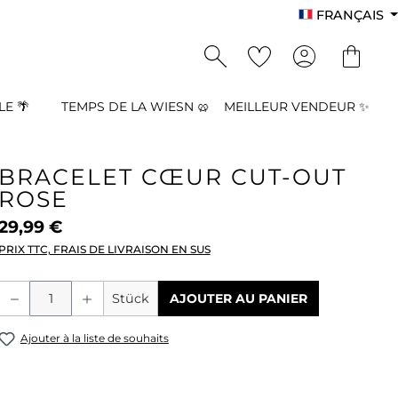
FRANÇAIS
E 🌴
TEMPS DE LA WIESN 🥨
MEILLEUR VENDEUR ✨
BRACELET CŒUR CUT-OUT
ROSE
29,99 €
PRIX TTC, FRAIS DE LIVRAISON EN SUS
Quantité de produit : Entrez la quant
Stück
AJOUTER AU PANIER
Ajouter à la liste de souhaits