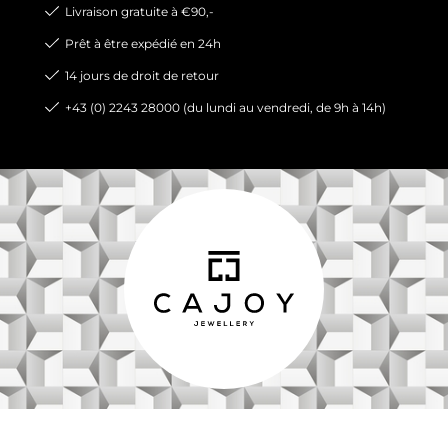
Livraison gratuite à €90,-
Prêt à être expédié en 24h
14 jours de droit de retour
+43 (0) 2243 28000 (du lundi au vendredi, de 9h à 14h)