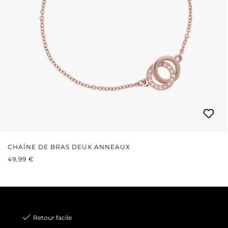
CHAÎNE DE BRAS DEUX ANNEAUX
PRIX RÉGULIER :
49,99 €
Retour facile