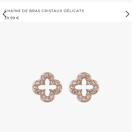
CHAÎNE DE BRAS CRISTAUX DÉLICATS
PRIX RÉGULIER :
39,99 €