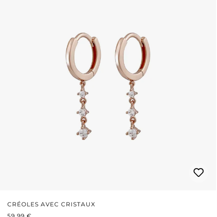
CRÉOLES AVEC CRISTAUX
PRIX RÉGULIER :
59,99 €