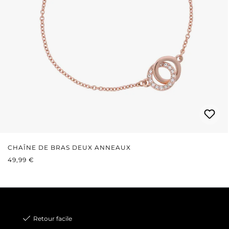
CHAÎNE DE BRAS DEUX ANNEAUX
PRIX RÉGULIER :
49,99 €
Retour facile