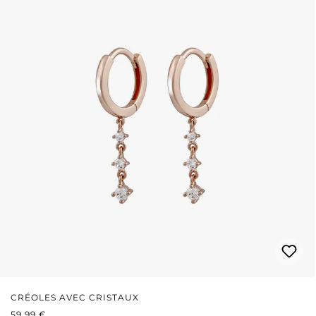
CRÉOLES AVEC CRISTAUX
PRIX RÉGULIER :
59,99 €