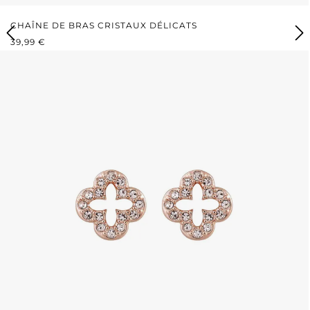
CHAÎNE DE BRAS CRISTAUX DÉLICATS
PRIX RÉGULIER :
39,99 €