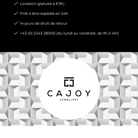
Livraison gratuite à €90,-
Prêt à être expédié en 24h
14 jours de droit de retour
+43 (0) 2243 28000 (du lundi au vendredi, de 9h à 14h)