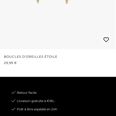
BOUCLES D'OREILLES ÉTOILE
PRIX RÉGULIER :
29,99 €
Retour facile
Livraison gratuite à €90,-
Prêt à être expédié en 24h