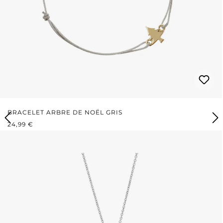
BRACELET ARBRE DE NOËL GRIS
PRIX RÉGULIER :
24,99 €