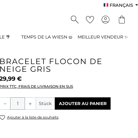
FRANÇAIS
E 🌴
TEMPS DE LA WIESN 🥨
MEILLEUR VENDEUR ✨
BRACELET FLOCON DE
NEIGE GRIS
29,99 €
PRIX TTC, FRAIS DE LIVRAISON EN SUS
Quantité de produit : Entrez la quant
Stück
AJOUTER AU PANIER
Ajouter à la liste de souhaits