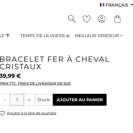
FRANÇAIS
E 🌴
TEMPS DE LA WIESN 🥨
MEILLEUR VENDEUR ✨
BRACELET FER À CHEVAL
CRISTAUX
39,99 €
PRIX TTC, FRAIS DE LIVRAISON EN SUS
Quantité de produit : Entrez la quant
Stück
AJOUTER AU PANIER
Ajouter à la liste de souhaits