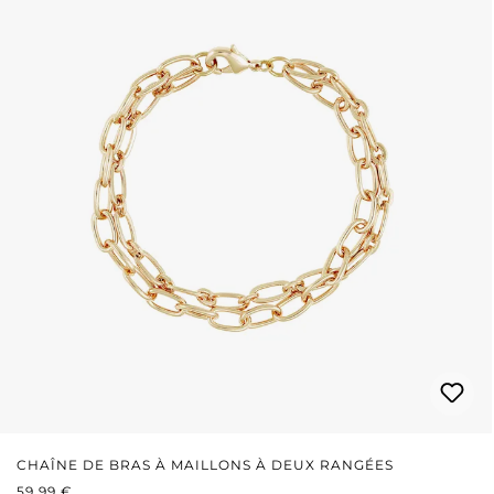
CHAÎNE DE BRAS À MAILLONS À DEUX RANGÉES
PRIX RÉGULIER :
59,99 €