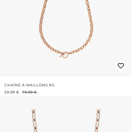
CHAÎNE À MAILLONS RG
PRIX DE VENTE :
PRIX RÉGULIER :
59,99 €
79,99 €