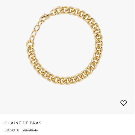
CHAÎNE DE BRAS
PRIX DE VENTE :
PRIX RÉGULIER :
59,99 €
79,99 €