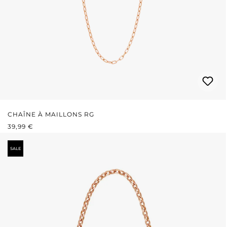
CHAÎNE À MAILLONS RG
PRIX RÉGULIER :
39,99 €
SALE