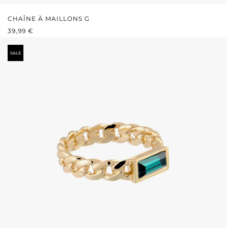
CHAÎNE À MAILLONS G
PRIX RÉGULIER :
39,99 €
SALE