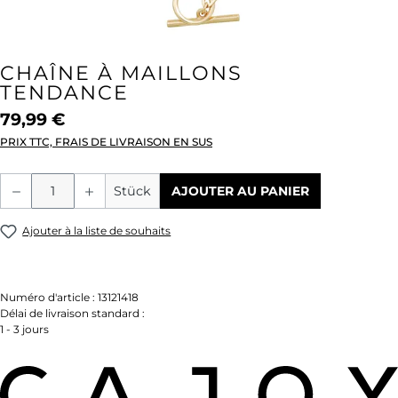
CHAÎNE À MAILLONS
TENDANCE
79,99 €
PRIX TTC, FRAIS DE LIVRAISON EN SUS
Quantité de produit : Entrez la quantité
Stück
AJOUTER AU PANIER
Ajouter à la liste de souhaits
Numéro d'article :
13121418
Délai de livraison standard :
1 - 3 jours