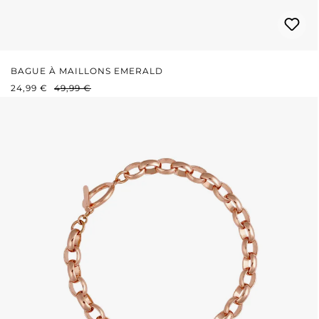
BAGUE À MAILLONS EMERALD
PRIX DE VENTE :
PRIX RÉGULIER :
24,99 €
49,99 €