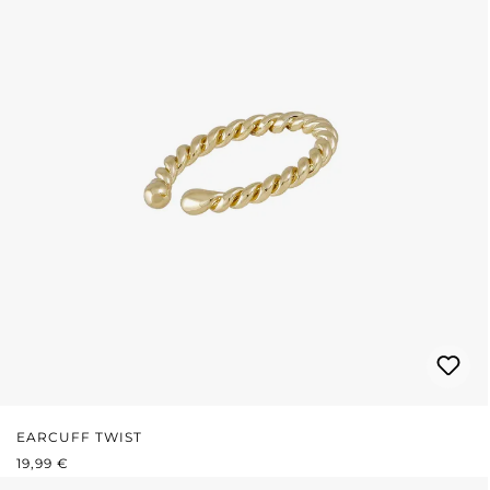
EARCUFF TWIST
PRIX RÉGULIER :
19,99 €