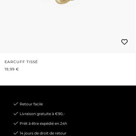
EARCUFF TISSÉ
PRIX RÉGULIER :
19,99 €
Retour facile
Livraison gratuite à €90,-
Prêt à être expédié en 24h
14 jours de droit de retour