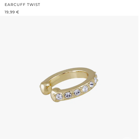
EARCUFF TWIST
PRIX RÉGULIER :
19,99 €