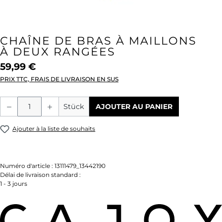
CHAÎNE DE BRAS À MAILLONS
À DEUX RANGÉES
59,99 €
PRIX TTC, FRAIS DE LIVRAISON EN SUS
Quantité de produit : Entrez la quantité
Stück
AJOUTER AU PANIER
Ajouter à la liste de souhaits
Numéro d'article :
13111479_13442190
Délai de livraison standard :
1 - 3 jours