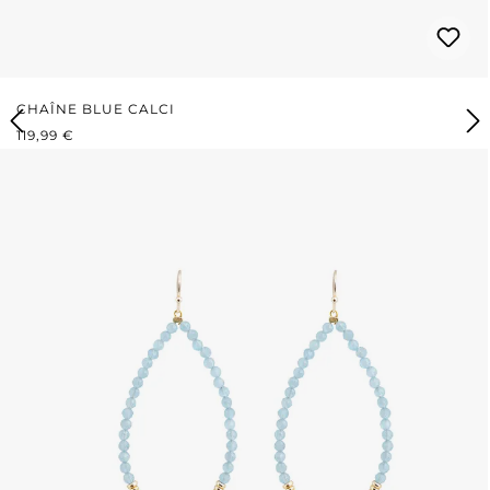
CHAÎNE BLUE CALCI
PRIX RÉGULIER :
119,99 €