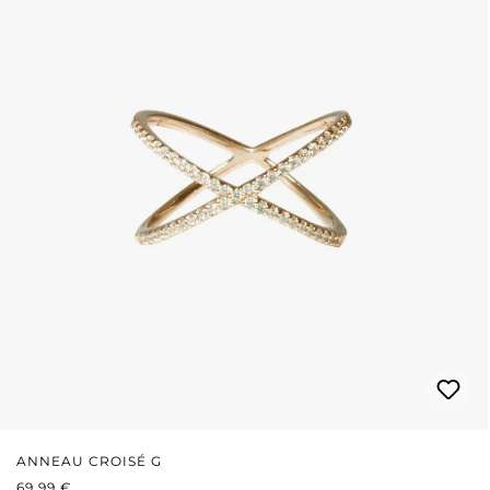
ANNEAU CROISÉ G
PRIX RÉGULIER :
69,99 €