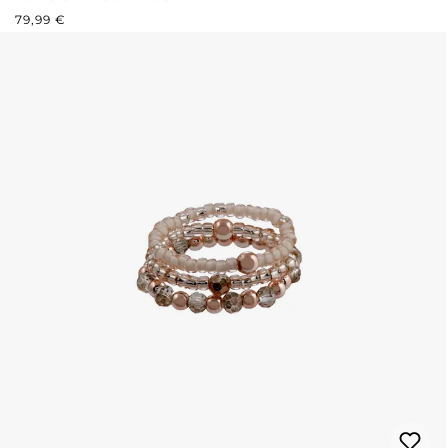
PRIX RÉGULIER :
79,99 €