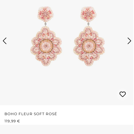
BOHO FLEUR SOFT ROSÉ
PRIX RÉGULIER :
119,99 €