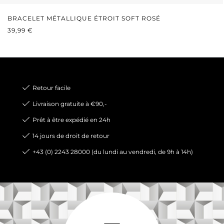
BRACELET MÉTALLIQUE ÉTROIT SOFT ROSÉ
PRIX RÉGULIER :
39,99 €
Retour facile
Livraison gratuite à €90,-
Prêt à être expédié en 24h
14 jours de droit de retour
+43 (0) 2243 28000 (du lundi au vendredi, de 9h à 14h)