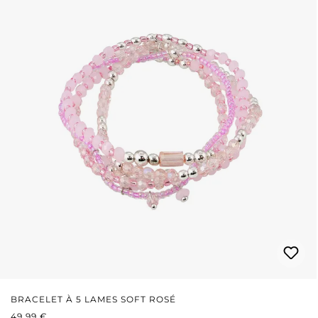
BRACELET À 5 LAMES SOFT ROSÉ
PRIX RÉGULIER :
49,99 €