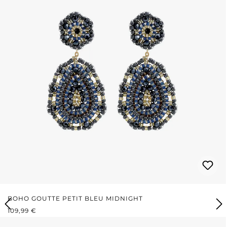
BOHO GOUTTE PETIT BLEU MIDNIGHT
PRIX RÉGULIER :
109,99 €