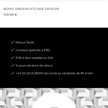
BOHO DREAMCATCHER GRIS/OR
PRIX RÉGULIER :
109,99 €
Retour facile
Livraison gratuite à €90,-
Prêt à être expédié en 24h
14 jours de droit de retour
+43 (0) 2243 28000 (du lundi au vendredi, de 9h à 14h)