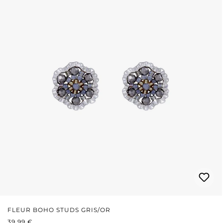
FLEUR BOHO STUDS GRIS/OR
PRIX RÉGULIER :
39,99 €