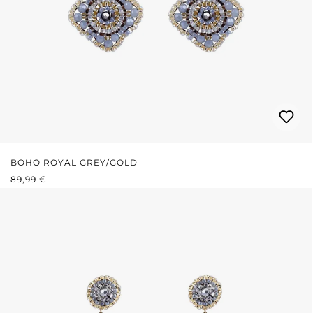
BOHO ROYAL GREY/GOLD
PRIX RÉGULIER :
89,99 €