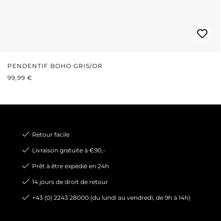
PENDENTIF BOHO GRIS/OR
PRIX RÉGULIER :
99,99 €
Retour facile
Livraison gratuite à €90,-
Prêt à être expédié en 24h
14 jours de droit de retour
+43 (0) 2243 28000 (du lundi au vendredi, de 9h à 14h)