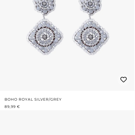
BOHO ROYAL SILVER/GREY
PRIX RÉGULIER :
89,99 €