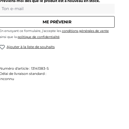
Préviens-moi dès que le produit est à nouveau en stock.
Ton e-mail
ME PRÉVENIR
En envoyant ce formulaire, j'accepte les
conditions générales de vente
ainsi que la
politique de confidentialité
.
Ajouter à la liste de souhaits
Numéro d'article :
13141383-S
Délai de livraison standard :
Inconnu