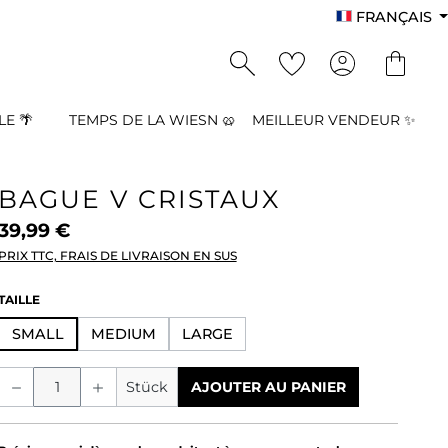
FRANÇAIS
E 🌴
TEMPS DE LA WIESN 🥨
MEILLEUR VENDEUR ✨
BAGUE V CRISTAUX
39,99 €
PRIX TTC, FRAIS DE LIVRAISON EN SUS
SÉLECTIONNEZ
TAILLE
SMALL
MEDIUM
LARGE
Quantité de produit : Entrez la quant
Stück
AJOUTER AU PANIER