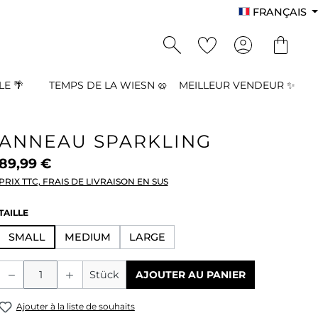
FRANÇAIS
E 🌴
TEMPS DE LA WIESN 🥨
MEILLEUR VENDEUR ✨
ANNEAU SPARKLING
89,99 €
PRIX TTC, FRAIS DE LIVRAISON EN SUS
SÉLECTIONNEZ
TAILLE
SMALL
MEDIUM
LARGE
Quantité de produit : Entrez la quant
Stück
AJOUTER AU PANIER
Ajouter à la liste de souhaits