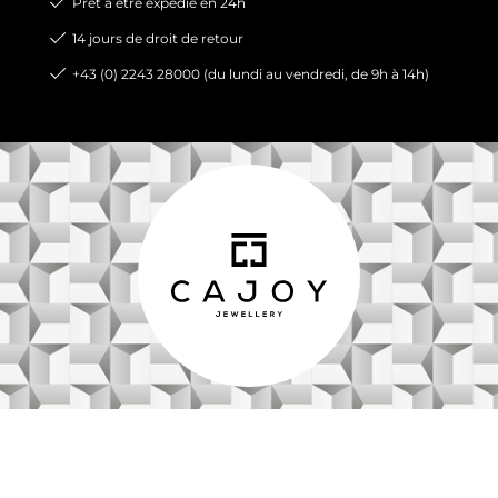
Prêt à être expédié en 24h
14 jours de droit de retour
+43 (0) 2243 28000 (du lundi au vendredi, de 9h à 14h)