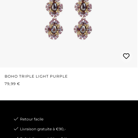
BOHO TRIPLE LIGHT PURPLE
PRIX RÉGULIER :
79,99 €
Retour facile
Livraison gratuite à €90,-