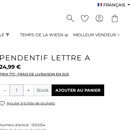
FRANÇAIS
E 🌴
TEMPS DE LA WIESN 🥨
MEILLEUR VENDEUR ✨
PENDENTIF LETTRE A
24,99 €
PRIX TTC, FRAIS DE LIVRAISON EN SUS
Quantité de produit : Entrez la quant
Stück
AJOUTER AU PANIER
Ajouter à la liste de souhaits
Numéro d'article :
13121254