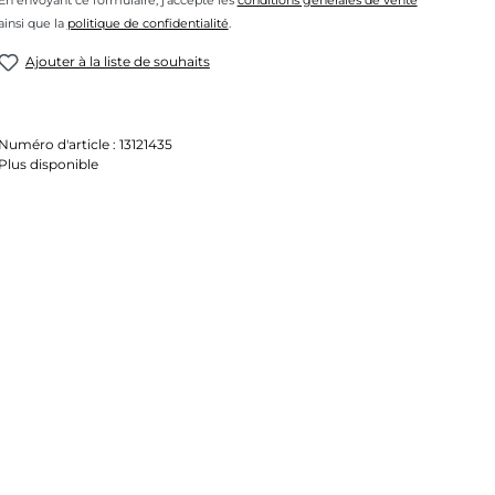
En envoyant ce formulaire, j'accepte les
conditions générales de vente
ainsi que la
politique de confidentialité
.
Ajouter à la liste de souhaits
Numéro d'article :
13121435
Plus disponible