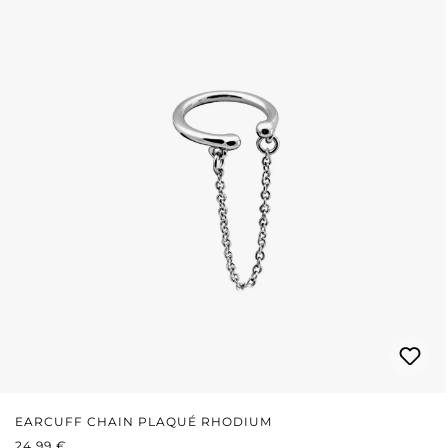
EARCUFF CHAIN PLAQUÉ RHODIUM
PRIX RÉGULIER :
24,99 €