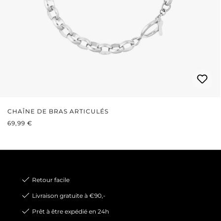
CHAÎNE DE BRAS ARTICULÉS
PRIX RÉGULIER :
69,99 €
Retour facile
Livraison gratuite à €90,-
Prêt à être expédié en 24h