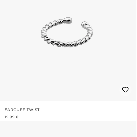
EARCUFF TWIST
PRIX RÉGULIER :
19,99 €