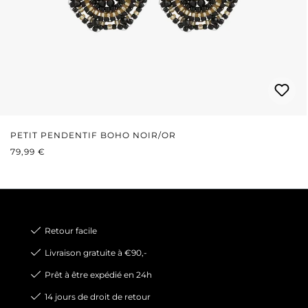
PETIT PENDENTIF BOHO NOIR/OR
PRIX RÉGULIER :
79,99 €
Retour facile
Livraison gratuite à €90,-
Prêt à être expédié en 24h
14 jours de droit de retour