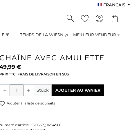
FRANÇAIS
E 🌴
TEMPS DE LA WIESN 🥨
MEILLEUR VENDEUR ✨
CHAÎNE AVEC AMULETTE
49,99 €
PRIX TTC, FRAIS DE LIVRAISON EN SUS
Quantité de produit : Entrez la quant
Stück
AJOUTER AU PANIER
Ajouter à la liste de souhaits
Numéro d'article :
520567_91234566