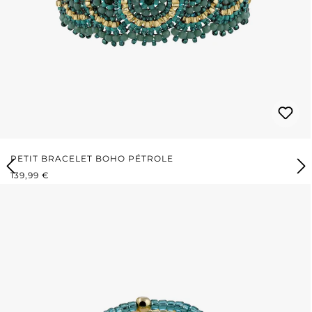
PETIT BRACELET BOHO PÉTROLE
PRIX RÉGULIER :
139,99 €