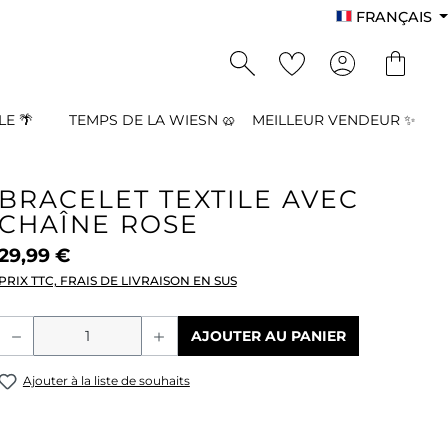
FRANÇAIS
E 🌴
TEMPS DE LA WIESN 🥨
MEILLEUR VENDEUR ✨
BRACELET TEXTILE AVEC
CHAÎNE ROSE
29,99 €
PRIX TTC, FRAIS DE LIVRAISON EN SUS
Quantité de produit : Entrez la quant
AJOUTER AU PANIER
Ajouter à la liste de souhaits