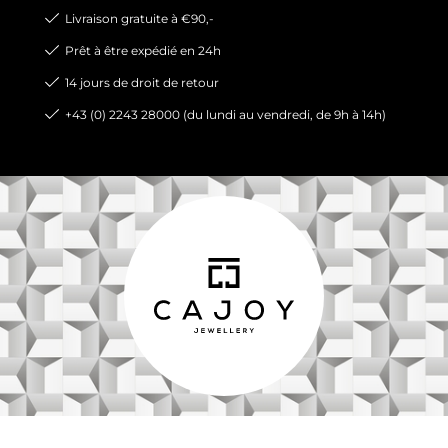
Livraison gratuite à €90,-
Prêt à être expédié en 24h
14 jours de droit de retour
+43 (0) 2243 28000 (du lundi au vendredi, de 9h à 14h)