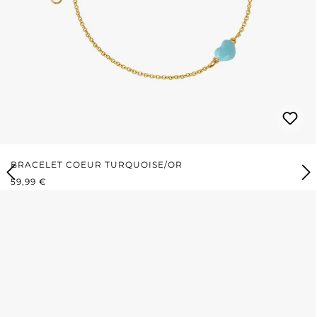
BRACELET COEUR TURQUOISE/OR
PRIX RÉGULIER :
59,99 €