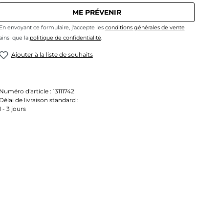
ME PRÉVENIR
En envoyant ce formulaire, j'accepte les
conditions générales de vente
ainsi que la
politique de confidentialité
.
Ajouter à la liste de souhaits
Numéro d'article :
13111742
Délai de livraison standard :
1 - 3 jours