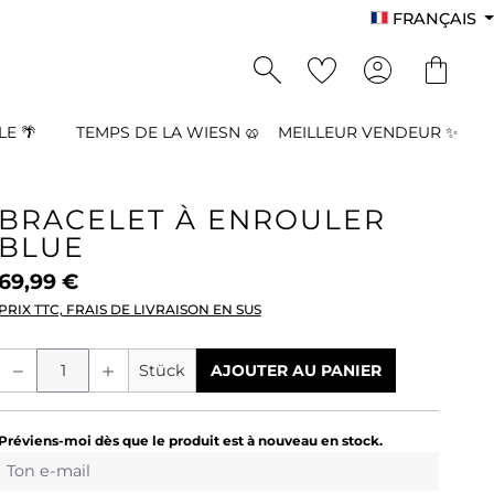
FRANÇAIS
E 🌴
TEMPS DE LA WIESN 🥨
MEILLEUR VENDEUR ✨
BRACELET À ENROULER
BLUE
69,99 €
PRIX TTC, FRAIS DE LIVRAISON EN SUS
Quantité de produit : Entrez la quant
Stück
AJOUTER AU PANIER
Préviens-moi dès que le produit est à nouveau en stock.
Ton e-mail