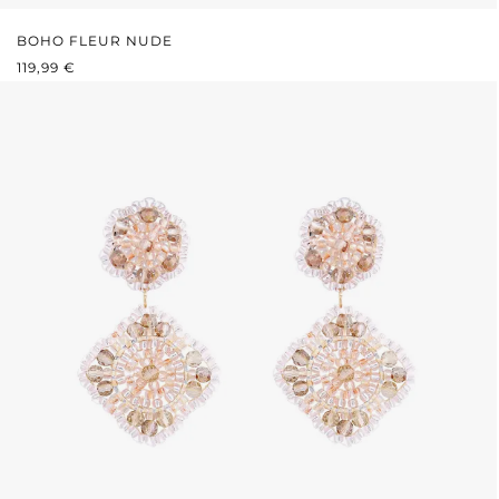
BOHO FLEUR NUDE
PRIX RÉGULIER :
119,99 €