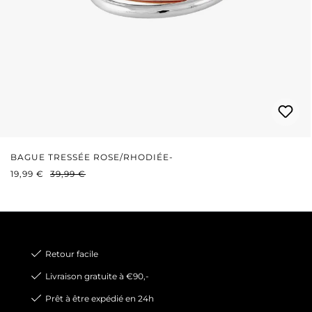
BAGUE TRESSÉE ROSE/RHODIÉE-
PRIX DE VENTE :
PRIX RÉGULIER :
19,99 €
39,99 €
Retour facile
Livraison gratuite à €90,-
Prêt à être expédié en 24h