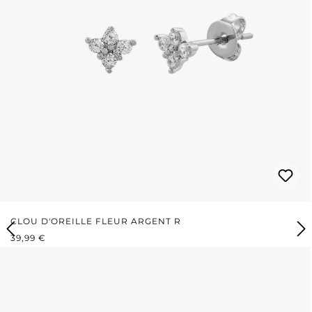
CLOU D'OREILLE FLEUR ARGENT R
PRIX RÉGULIER :
39,99 €