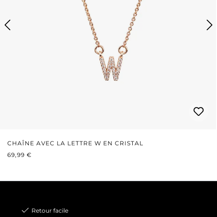
CHAÎNE AVEC LA LETTRE W EN CRISTAL
PRIX RÉGULIER :
69,99 €
Retour facile