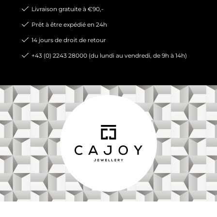
Livraison gratuite à €90,-
Prêt à être expédié en 24h
14 jours de droit de retour
+43 (0) 2243 28000 (du lundi au vendredi, de 9h à 14h)