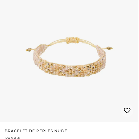
BRACELET DE PERLES NUDE
PRIX RÉGULIER :
49,99 €