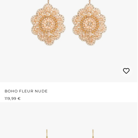
BOHO FLEUR NUDE
PRIX RÉGULIER :
119,99 €