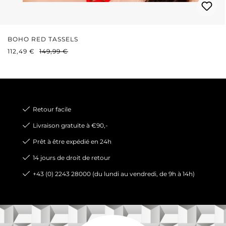
BOHO RED TASSELS
PRIX DE VENTE :
PRIX RÉGULIER :
112,49 €
149,99 €
Retour facile
Livraison gratuite à €90,-
Prêt à être expédié en 24h
14 jours de droit de retour
+43 (0) 2243 28000 (du lundi au vendredi, de 9h à 14h)