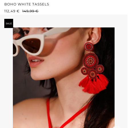
BOHO WHITE TASSELS
PRIX DE VENTE :
PRIX RÉGULIER :
112,49 €
149,99 €
SALE