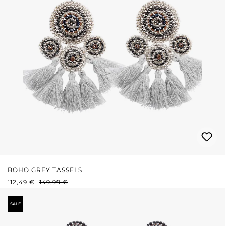
BOHO GREY TASSELS
PRIX DE VENTE :
PRIX RÉGULIER :
112,49 €
149,99 €
SALE