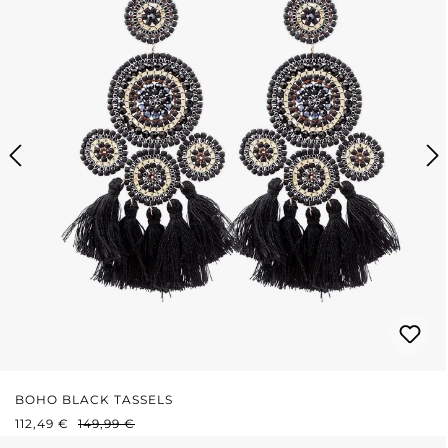
BOHO BLACK TASSELS
PRIX DE VENTE :
PRIX RÉGULIER :
112,49 €
149,99 €