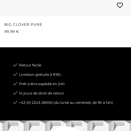
BIG CLOVER PURE
PRIX RÉGULIER :
99,99 €
Retour facile
Livraison gratuite à €90,-
Prêt à être expédié en 24h
14 jours de droit de retour
+43 (0) 2243 28000 (du lundi au vendredi, de 9h à 14h)