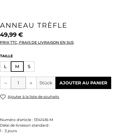
ANNEAU TRÈFLE
49,99 €
PRIX TTC, FRAIS DE LIVRAISON EN SUS
SÉLECTIONNEZ
TAILLE
L
M
S
Quantité de produit : Entrez la quantité
Stück
AJOUTER AU PANIER
Ajouter à la liste de souhaits
Numéro d'article :
13141416-M
Délai de livraison standard :
1 - 3 jours