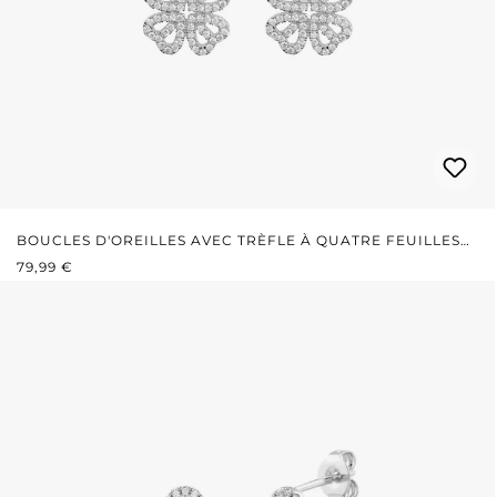
BOUCLES D'OREILLES AVEC TRÈFLE À QUATRE FEUILLES
PRIX RÉGULIER :
EN CRISTAL
79,99 €