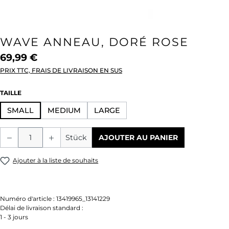
WAVE ANNEAU, DORÉ ROSE
69,99 €
PRIX TTC, FRAIS DE LIVRAISON EN SUS
SÉLECTIONNEZ
TAILLE
SMALL
MEDIUM
LARGE
Quantité de produit : Entrez la quantité
Stück
AJOUTER AU PANIER
Ajouter à la liste de souhaits
Numéro d'article :
13419965_13141229
Délai de livraison standard :
1 - 3 jours