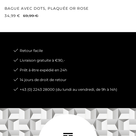
BAGUE AVEC DOTS, PLAQUÉE OR ROSE
PRIX DE VENTE :
PRIX RÉGULIER :
34,99 €
69,99 €
Retour facile
Livraison gratuite à €90,-
Prêt à être expédié en 24h
14 jours de droit de retour
+43 (0) 2243 28000 (du lundi au vendredi, de 9h à 14h)