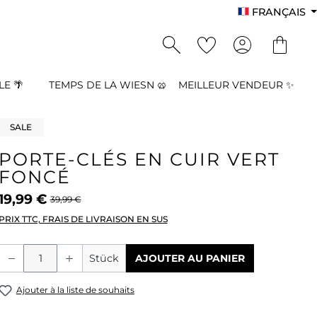
FRANÇAIS
E 🌴
TEMPS DE LA WIESN 🥨
MEILLEUR VENDEUR ✨
SALE
PORTE-CLÉS EN CUIR VERT
FONCÉ
19,99 €
39,99 €
PRIX TTC, FRAIS DE LIVRAISON EN SUS
Quantité de produit : Entrez la quant
Stück
AJOUTER AU PANIER
Ajouter à la liste de souhaits