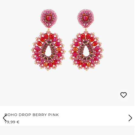
BOHO DROP BERRY PINK
PRIX RÉGULIER :
79,99 €