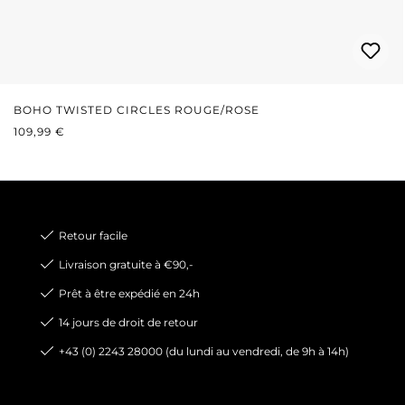
BOHO TWISTED CIRCLES ROUGE/ROSE
PRIX RÉGULIER :
109,99 €
Retour facile
Livraison gratuite à €90,-
Prêt à être expédié en 24h
14 jours de droit de retour
+43 (0) 2243 28000 (du lundi au vendredi, de 9h à 14h)