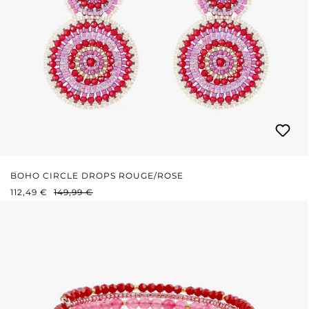
BOHO CIRCLE DROPS ROUGE/ROSE
PRIX DE VENTE :
PRIX RÉGULIER :
112,49 €
149,99 €