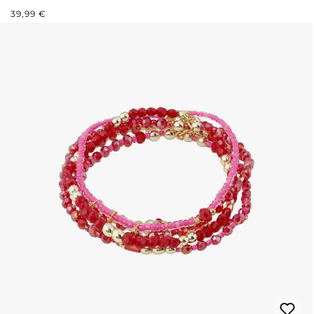
PRIX RÉGULIER :
39,99 €