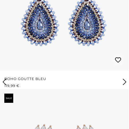
BOHO GOUTTE BLEU
PRIX RÉGULIER :
119,99 €
SALE