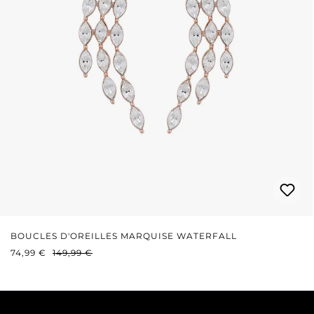
BOUCLES D'OREILLES MARQUISE WATERFALL
PRIX DE VENTE :
PRIX RÉGULIER :
74,99 €
149,99 €