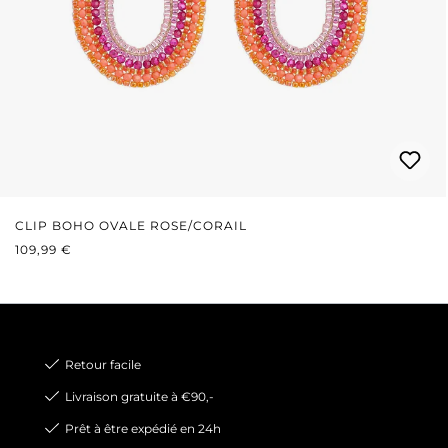
CLIP BOHO OVALE ROSE/CORAIL
PRIX RÉGULIER :
109,99 €
Retour facile
Livraison gratuite à €90,-
Prêt à être expédié en 24h