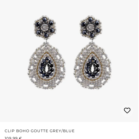
CLIP BOHO GOUTTE GREY/BLUE
PRIX RÉGULIER :
109,99 €