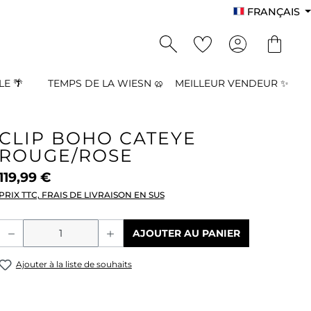
FRANÇAIS
E 🌴
TEMPS DE LA WIESN 🥨
MEILLEUR VENDEUR ✨
CLIP BOHO CATEYE
ROUGE/ROSE
119,99 €
PRIX TTC, FRAIS DE LIVRAISON EN SUS
Quantité de produit : Entrez la quant
AJOUTER AU PANIER
Ajouter à la liste de souhaits