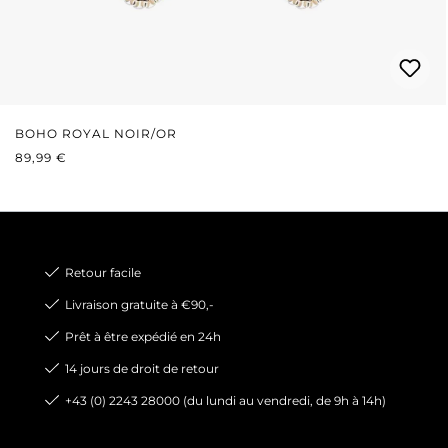
BOHO ROYAL NOIR/OR
PRIX RÉGULIER :
89,99 €
Retour facile
Livraison gratuite à €90,-
Prêt à être expédié en 24h
14 jours de droit de retour
+43 (0) 2243 28000 (du lundi au vendredi, de 9h à 14h)