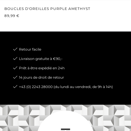
BOUCLES D'OREILLES PURPLE AMETHYST
PRIX RÉGULIER :
89,99 €
Retour facile
Livraison gratuite à €90,-
Prêt à être expédié en 24h
14 jours de droit de retour
+43 (0) 2243 28000 (du lundi au vendredi, de 9h à 14h)