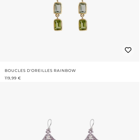
BOUCLES D'OREILLES RAINBOW
PRIX RÉGULIER :
119,99 €