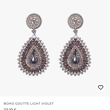
BOHO GOUTTE LIGHT VIOLET
PRIX RÉGULIER :
119,99 €