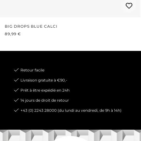
BIG DROPS BLUE CALCI
PRIX RÉGULIER :
89,99 €
Retour facile
Livraison gratuite à €90,-
Prêt à être expédié en 24h
14 jours de droit de retour
+43 (0) 2243 28000 (du lundi au vendredi, de 9h à 14h)