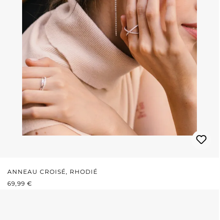
ANNEAU CROISÉ, RHODIÉ
PRIX RÉGULIER :
69,99 €