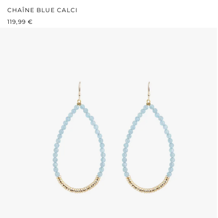
CHAÎNE BLUE CALCI
PRIX RÉGULIER :
119,99 €