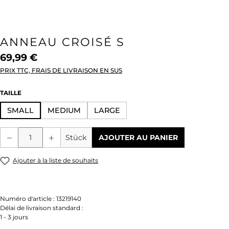
ANNEAU CROISÉ S
69,99 €
PRIX TTC, FRAIS DE LIVRAISON EN SUS
SÉLECTIONNEZ
TAILLE
SMALL
MEDIUM
LARGE
Quantité de produit : Entrez la quantité
Stück
AJOUTER AU PANIER
Ajouter à la liste de souhaits
Numéro d'article :
13219140
Délai de livraison standard :
1 - 3 jours